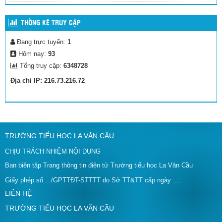
THỐNG KÊ TRUY CẬP
Lễ kết nạp đội
Đang trực tuyến:
1
(22/12/2025)
Hôm nay:
93
Tổng truy cập:
6348728
Địa chỉ IP: 216.73.216.72
TRƯỜNG TIỂU HỌC LA VĂN CẦU
CHỊU TRÁCH NHIỆM NỘI DUNG
Ban biên tập Trang thông tin điện tử Trường tiểu học La Văn Cầu
Giấy phép số .../GPTTĐT-STTTT do Sở TT&TT cấp ngày ....
LIÊN HỆ
TRƯỜNG TIỂU HỌC LA VĂN CẦU