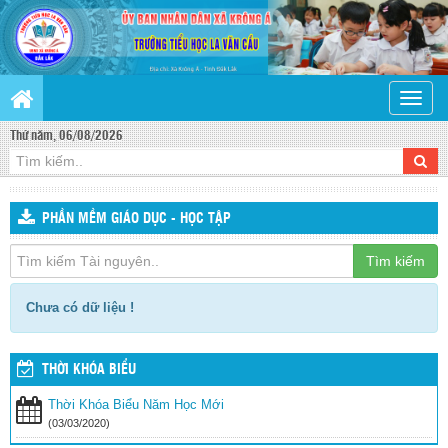
Toggle
naviga
Thứ năm, 06/08/2026
PHẦN MỀM GIÁO DỤC - HỌC TẬP
Tìm kiếm
Chưa có dữ liệu !
THỜI KHÓA BIỂU
Thời Khóa Biểu Năm Học Mới
(03/03/2020)