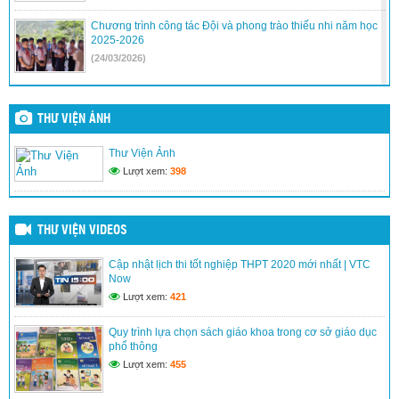
Chương trình công tác Đội và phong trào thiếu nhi năm học
2025-2026
(24/03/2026)
Hội Thi trò chơi dân gian và lễ kết nạp đội
(24/03/2026)
THƯ VIỆN ẢNH
Thư Viện Ảnh
Trường TH La Văn Cầu tham gia thi viết thư UPU lần thứ 52
Lượt xem:
398
và thi vẽ tranh theo chủ đề “ Bác Hồ với Thiếu Nhi”
(19/03/2026)
THƯ VIỆN VIDEOS
Cập nhật lịch thi tốt nghiệp THPT 2020 mới nhất | VTC
Phát thanh măng non
Now
(13/03/2026)
Lượt xem:
421
Quy trình lựa chọn sách giáo khoa trong cơ sở giáo dục
phổ thông
Liên đội xây dựng giờ ra chơi trải nghiệm với hình thức múa
hát sân trường và đọc truyện, đọc báo đội.
Lượt xem:
455
(15/01/2026)