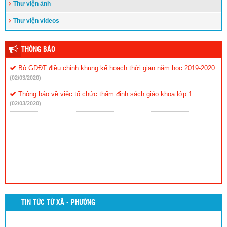
Thư viện ảnh
Giám đốc Sở Giáo dục và Đào tạo
Đăng ngày: 05/01/2021
Thư viện videos
Công bố Quyết định nghỉ hưu hưởng chế độ bảo hiểm xã hội và
trao Quyết định phân công phụ trách Trường THPT Nguyễn Tất
Thành.
THÔNG BÁO
Đăng ngày: 01/01/2021
Bộ GDĐT điều chỉnh khung kế hoạch thời gian năm học 2019-2020
Đắk Lắk: Tổng kết 10 năm triển khai thực hiện dạy học tiếng dân
(02/03/2020)
tộc thiểu số
Đăng ngày: 29/12/2020
Thông báo về việc tổ chức thẩm định sách giáo khoa lớp 1
(02/03/2020)
TIN TỨC TỪ XÃ - PHƯỜNG