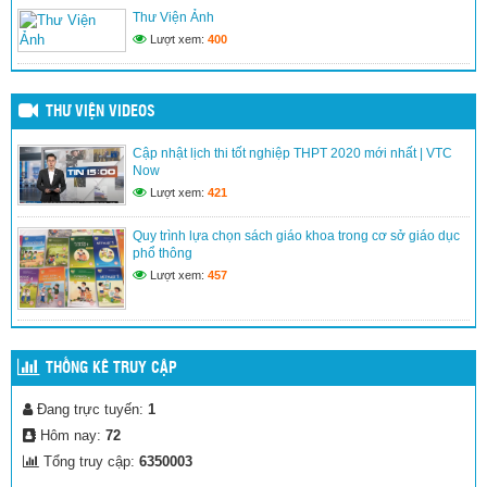
Thư Viện Ảnh
Trường TH La Văn Cầu tham gia thi viết thư UPU lần thứ 52
Lượt xem:
400
và thi vẽ tranh theo chủ đề “ Bác Hồ với Thiếu Nhi”
(19/03/2026)
THƯ VIỆN VIDEOS
Cập nhật lịch thi tốt nghiệp THPT 2020 mới nhất | VTC
Phát thanh măng non
Now
(13/03/2026)
Lượt xem:
421
Quy trình lựa chọn sách giáo khoa trong cơ sở giáo dục
phổ thông
Liên đội xây dựng giờ ra chơi trải nghiệm với hình thức múa
hát sân trường và đọc truyện, đọc báo đội.
Lượt xem:
457
(15/01/2026)
THỐNG KÊ TRUY CẬP
Lễ kết nạp đội
Đang trực tuyến:
1
(22/12/2025)
Hôm nay:
72
Tổng truy cập:
6350003