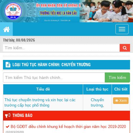
Toggle
naviga
Thứ bảy, 08/08/2026
LOẠI THỦ TỤC HÀNH CHÍNH: CHUYỂN TRƯỜNG
Tìm kiếm
Tiêu đề
Loại thủ tục
Chi tiết
Thủ tục chuyển trường và xin học lại các
Chuyển
Xem
trường cấp học phổ thông
trường
,
THÔNG BÁO
Bộ GDĐT điều chỉnh khung kế hoạch thời gian năm học 2019-2020
(02/03/2020)