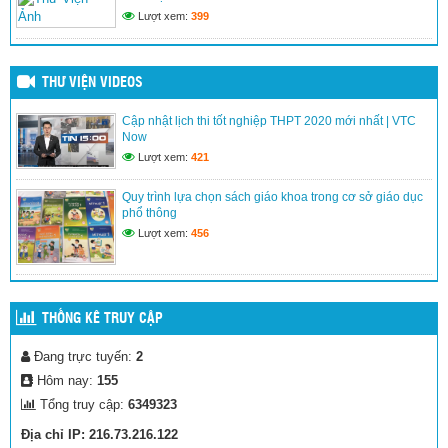
Trường TH La Văn Cầu tham gia thi viết thư UPU lần thứ 52
Lượt xem:
399
và thi vẽ tranh theo chủ đề “ Bác Hồ với Thiếu Nhi”
(19/03/2026)
THƯ VIỆN VIDEOS
Cập nhật lịch thi tốt nghiệp THPT 2020 mới nhất | VTC
Phát thanh măng non
Now
(13/03/2026)
Lượt xem:
421
Quy trình lựa chọn sách giáo khoa trong cơ sở giáo dục
phổ thông
Liên đội xây dựng giờ ra chơi trải nghiệm với hình thức múa
hát sân trường và đọc truyện, đọc báo đội.
Lượt xem:
456
(15/01/2026)
THỐNG KÊ TRUY CẬP
Lễ kết nạp đội
Đang trực tuyến:
2
(22/12/2025)
Hôm nay:
155
Tổng truy cập:
6349323
Địa chỉ IP: 216.73.216.122