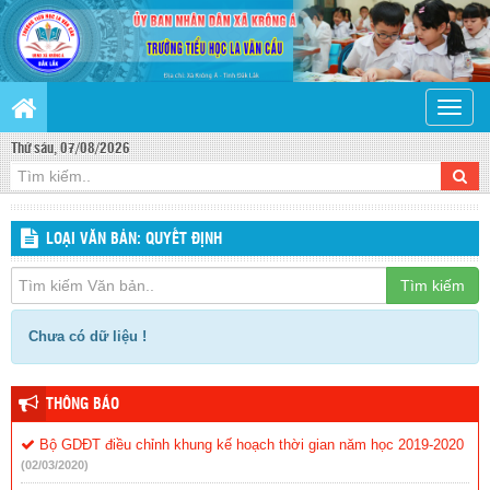
Toggle
naviga
Thứ sáu, 07/08/2026
LOẠI VĂN BẢN: QUYẾT ĐỊNH
Tìm kiếm
Chưa có dữ liệu !
THÔNG BÁO
Bộ GDĐT điều chỉnh khung kế hoạch thời gian năm học 2019-2020
(02/03/2020)