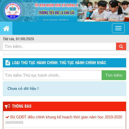
Toggle
naviga
Thứ sáu, 07/08/2026
LOẠI THỦ TỤC HÀNH CHÍNH: THỦ TỤC HÀNH CHÍNH KHÁC
Tìm kiếm
Chưa có dữ liệu !
THÔNG BÁO
Bộ GDĐT điều chỉnh khung kế hoạch thời gian năm học 2019-2020
(02/03/2020)