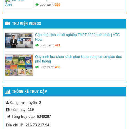
Trường TH La Văn Cầu tham gia thi viết thư UPU lần thứ 52
Lượt xem:
399
và thi vẽ tranh theo chủ đề “ Bác Hồ với Thiếu Nhi”
(19/03/2026)
THƯ VIỆN VIDEOS
Cập nhật lịch thi tốt nghiệp THPT 2020 mới nhất | VTC
Phát thanh măng non
Now
(13/03/2026)
Lượt xem:
421
Quy trình lựa chọn sách giáo khoa trong cơ sở giáo dục
phổ thông
Liên đội xây dựng giờ ra chơi trải nghiệm với hình thức múa
hát sân trường và đọc truyện, đọc báo đội.
Lượt xem:
456
(15/01/2026)
THỐNG KÊ TRUY CẬP
Lễ kết nạp đội
Đang trực tuyến:
2
(22/12/2025)
Hôm nay:
119
Tổng truy cập:
6349287
Địa chỉ IP: 216.73.217.94